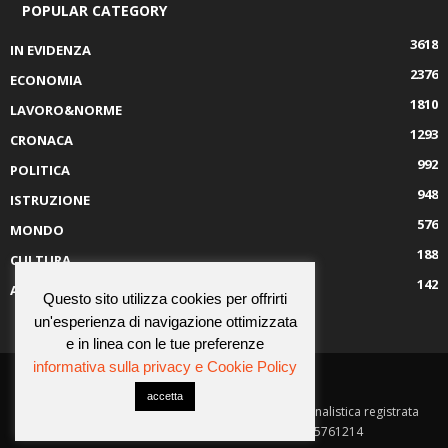
POPULAR CATEGORY
3618
IN EVIDENZA
2376
ECONOMIA
1810
LAVORO&NORME
1293
CRONACA
992
POLITICA
948
ISTRUZIONE
576
MONDO
188
CULTURA
142
AMBIENTE
Questo sito utilizza cookies per offrirti
un'esperienza di navigazione ottimizzata
e in linea con le tue preferenze
informativa sulla privacy e Cookie Policy
CHI SIAMO
CONTATTI
accetta
© Job Press Società Cooperativa è una testata giornalistica registrata
presso il Tribunale di Napoli - P.Iva 09125761214