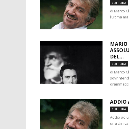
CULTURA
di Marco Ch
l’ultima ma
MARIO 
ASSOLU
DEL...
CULTURA
di Marco C
sovrintende
drammatico
ADDIO 
CULTURA
Addio ad un
una clinica