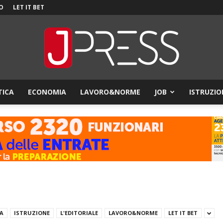
O
LET IT BET
TICA
ECONOMIA
LAVORO&NORME
JOB
ISTRUZIO
JPress
ZA
ISTRUZIONE
L'EDITORIALE
LAVORO&NORME
LET IT BET