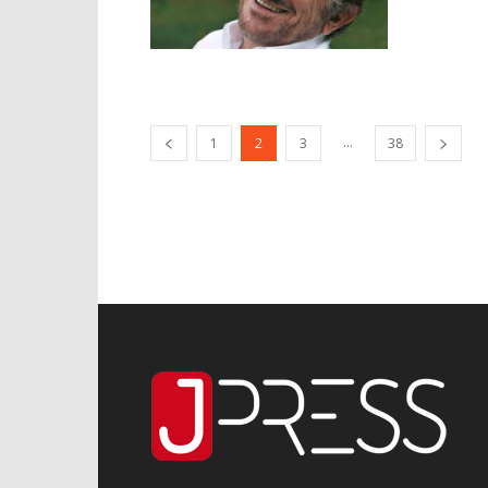
...
1
2
3
38