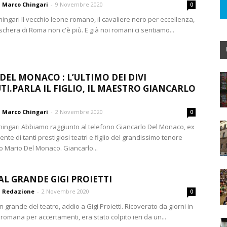
Marco Chingari
-
9 Novembre 2020
0
ingari Il vecchio leone romano, il cavaliere nero per eccellenza,
schera di Roma non c'è più. E già noi romani ci sentiamo...
DEL MONACO : L’ULTIMO DEI DIVI
TI.PARLA IL FIGLIO, IL MAESTRO GIANCARLO
Marco Chingari
-
2 Novembre 2020
0
hingari Abbiamo raggiunto al telefono Giancarlo Del Monaco, ex
nte di tanti prestigiosi teatri e figlio del grandissimo tenore
 Mario Del Monaco. Giancarlo...
AL GRANDE GIGI PROIETTI
Redazione
-
2 Novembre 2020
0
 grande del teatro, addio a Gigi Proietti. Ricoverato da giorni in
 romana per accertamenti, era stato colpito ieri da un...