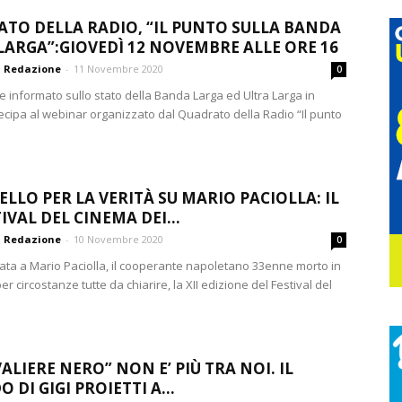
TO DELLA RADIO, “IL PUNTO SULLA BANDA
LARGA”:GIOVEDÌ 12 NOVEMBRE ALLE ORE 16
Redazione
-
11 Novembre 2020
0
e informato sullo stato della Banda Larga ed Ultra Larga in
tecipa al webinar organizzato dal Quadrato della Radio “Il punto
ELLO PER LA VERITÀ SU MARIO PACIOLLA: IL
TIVAL DEL CINEMA DEI...
Redazione
-
10 Novembre 2020
0
ata a Mario Paciolla, il cooperante napoletano 33enne morto in
r circostanze tutte da chiarire, la XII edizione del Festival del
ALIERE NERO” NON E’ PIÙ TRA NOI. IL
 DI GIGI PROIETTI A...