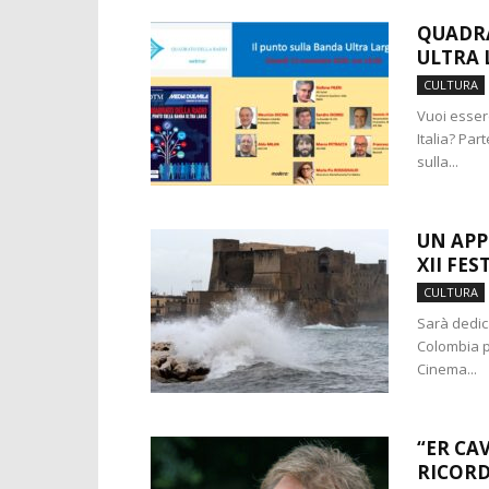
QUADRA
ULTRA 
CULTURA
Vuoi esser
Italia? Par
sulla...
UN APP
XII FES
CULTURA
Sarà dedic
Colombia pe
Cinema...
“ER CAV
RICORDO