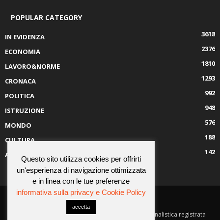
POPULAR CATEGORY
3618
IN EVIDENZA
2376
ECONOMIA
1810
LAVORO&NORME
1293
CRONACA
992
POLITICA
948
ISTRUZIONE
576
MONDO
188
CULTURA
142
AMBIENTE
Questo sito utilizza cookies per offrirti
un'esperienza di navigazione ottimizzata
e in linea con le tue preferenze
informativa sulla privacy e Cookie Policy
CHI SIAMO
CONTATTI
accetta
© Job Press Società Cooperativa è una testata giornalistica registrata