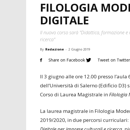
FILOLOGIA MOD
DIGITALE
Il nuovo corso sarà "Didattica, formazione e 
ricerca"
By
Redazione
-
2 Giugno 2019
Share on Facebook
Tweet on Twitter
Il 3 giugno alle ore 12.00 presso l’aula
dell’Università di Salerno (Edificio D3) 
Corso di Laurea Magistrale in
Filologi
La laurea magistrale in Filologia Moder
2019/2020, in due percorsi curriculari:
Digitale
per imprese culturali e ricerca,
pi