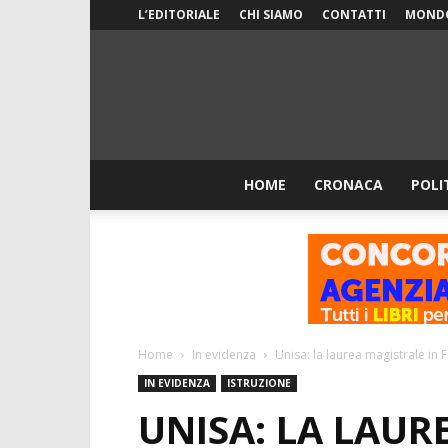
L’EDITORIALE
CHI SIAMO
CONTATTI
MOND
HOME
CRONACA
POLI
Home
In evidenza
Unisa: la laurea magistrale in 
IN EVIDENZA
ISTRUZIONE
UNISA: LA LAUR