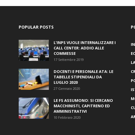
POPULAR POSTS
P
L’INPS VUOLE INTERNALIZZARE I
I
CALL CENTER: ADDIO ALLE
COMMESSE
E
17 Settembre 2019
L
DOCENTI E PERSONALE ATA: LE
C
TABELLE STIPENDIALI DA
P
LUGLIO 2020
27 Gennaio 2020
I
M
LE FS ASSUMONO: SI CERCANO
MACCHINISTI, CAPITRENO ED
C
AMMINISTRATIVI
A
10 Febbraio 2020