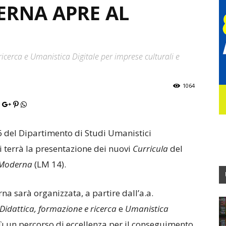
ERNA APRE AL
ricerca e Umanistica Digitale per imprese culturali e
1064
 6 del Dipartimento di Studi Umanistici
si terrà la presentazione dei nuovi
Curricula
del
a Moderna
(LM 14).
na sarà organizzata, a partire dall’a.a.
Didattica, formazione e ricerca
e
Umanistica
ù un percorso di eccellenza per il conseguimento