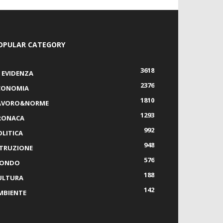
OPULAR CATEGORY
3618
N EVIDENZA
2376
CONOMIA
1810
AVORO&NORME
1293
RONACA
992
OLITICA
948
STRUZIONE
576
ONDO
188
ULTURA
142
MBIENTE