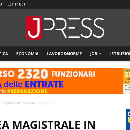
O
LET IT BET
TICA
ECONOMIA
LAVORO&NORME
JOB
ISTRUZIO
JPress
Filologia Moderna apre al digitale
EA MAGISTRALE IN