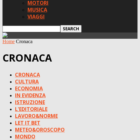
MOTORI
MUSICA
VIAGGI
Home
Cronaca
CRONACA
CRONACA
CULTURA
ECONOMIA
IN EVIDENZA
ISTRUZIONE
L'EDITORIALE
LAVORO&NORME
LET IT BET
METEO&OROSCOPO
MONDO