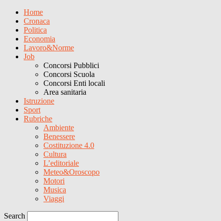
Home
Cronaca
Politica
Economia
Lavoro&Norme
Job
Concorsi Pubblici
Concorsi Scuola
Concorsi Enti locali
Area sanitaria
Istruzione
Sport
Rubriche
Ambiente
Benessere
Costituzione 4.0
Cultura
L’editoriale
Meteo&Oroscopo
Motori
Musica
Viaggi
Search