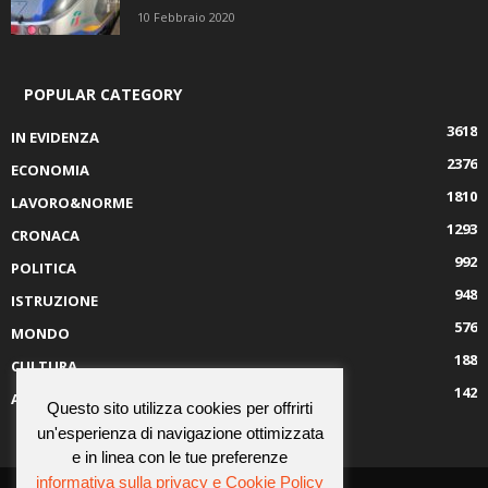
10 Febbraio 2020
POPULAR CATEGORY
3618
IN EVIDENZA
2376
ECONOMIA
1810
LAVORO&NORME
1293
CRONACA
992
POLITICA
948
ISTRUZIONE
576
MONDO
188
CULTURA
142
AMBIENTE
Questo sito utilizza cookies per offrirti
un'esperienza di navigazione ottimizzata
e in linea con le tue preferenze
informativa sulla privacy e Cookie Policy