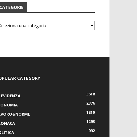
CATEGORIE
tegorie
OPULAR CATEGORY
3618
N EVIDENZA
2376
CONOMIA
1810
AVORO&NORME
1293
RONACA
992
OLITICA