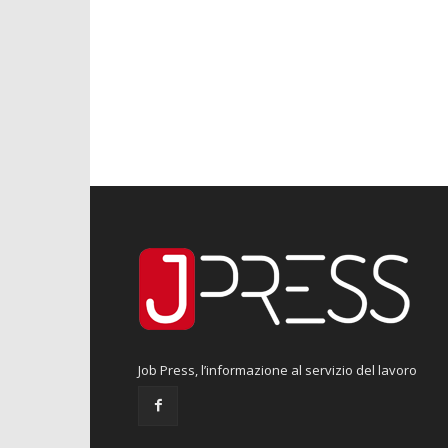
Job Press, l’informazione al servizio del lavoro