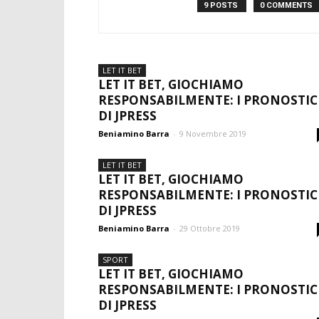
9 POSTS
0 COMMENTS
LET IT BET
LET IT BET, GIOCHIAMO
RESPONSABILMENTE: I PRONOSTIC
DI JPRESS
Beniamino Barra
-
9 Novembre 2019
LET IT BET
LET IT BET, GIOCHIAMO
RESPONSABILMENTE: I PRONOSTIC
DI JPRESS
Beniamino Barra
-
29 Ottobre 2019
SPORT
LET IT BET, GIOCHIAMO
RESPONSABILMENTE: I PRONOSTIC
DI JPRESS