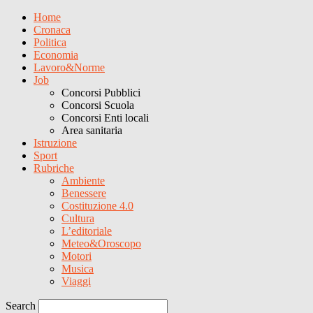
Home
Cronaca
Politica
Economia
Lavoro&Norme
Job
Concorsi Pubblici
Concorsi Scuola
Concorsi Enti locali
Area sanitaria
Istruzione
Sport
Rubriche
Ambiente
Benessere
Costituzione 4.0
Cultura
L’editoriale
Meteo&Oroscopo
Motori
Musica
Viaggi
Search