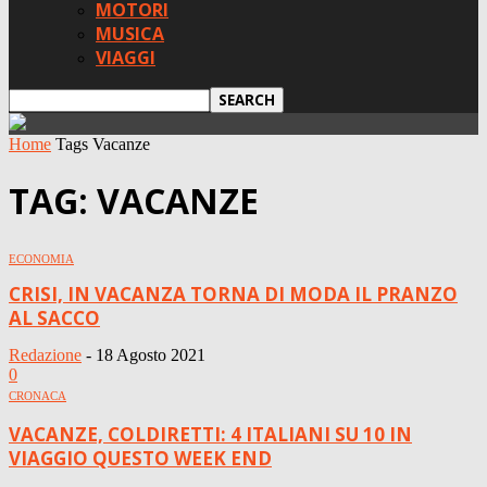
MOTORI
MUSICA
VIAGGI
Home
Tags
Vacanze
TAG: VACANZE
ECONOMIA
CRISI, IN VACANZA TORNA DI MODA IL PRANZO
AL SACCO
Redazione
-
18 Agosto 2021
0
CRONACA
VACANZE, COLDIRETTI: 4 ITALIANI SU 10 IN
VIAGGIO QUESTO WEEK END