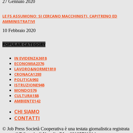
27 Gennaio 2020
LE FS ASSUMONO: SI CERCANO MACCHINISTI, CAPITRENO ED
AMMINISTRATIVI
10 Febbraio 2020
POPULAR CATEGORY
IN EVIDENZA
3618
ECONOMIA
2376
LAVORO&NORME
1810
CRONACA
1293
POLITICA
992
ISTRUZIONE
948
MONDO
576
CULTURA
188
AMBIENTE
142
CHI SIAMO
CONTATTI
© Job Press Società Cooperativa è una testata giornalistica registrata