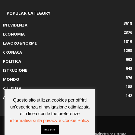
POPULAR CATEGORY
3618
IN EVIDENZA
2376
ECONOMIA
1810
LAVORO&NORME
1293
CRONACA
992
POLITICA
948
ISTRUZIONE
576
MONDO
188
CULTURA
142
AMBIENTE
Questo sito utilizza cookies per offrirti
un'esperienza di navigazione ottimizzata
e in linea con le tue preferenze
informativa sulla privacy e Cookie Policy
CHI SIAMO
CONTATTI
accetta
© Job Press Società Cooperativa è una testata giornalistica registrata