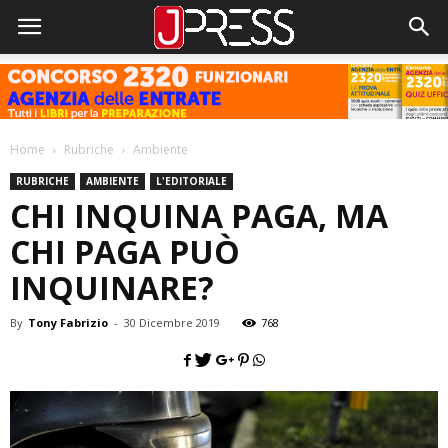
Home
Rubriche
Ambiente
RUBRICHE
AMBIENTE
L'EDITORIALE
CHI INQUINA PAGA, MA
CHI PAGA PUÒ
INQUINARE?
By
Tony Fabrizio
-
30 Dicembre 2019
768