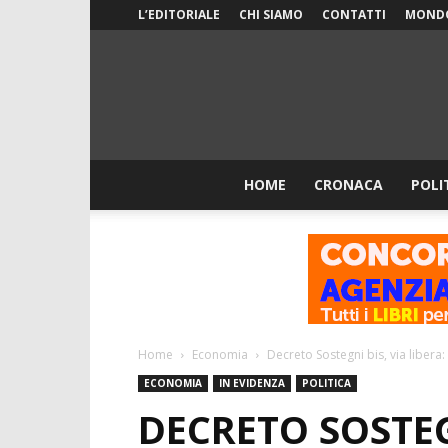
L’EDITORIALE
CHI SIAMO
CONTATTI
MOND
HOME
CRONACA
POLI
Home
Economia
Decreto Sostegni bis, via libera:
ECONOMIA
IN EVIDENZA
POLITICA
DECRETO SOSTEGN