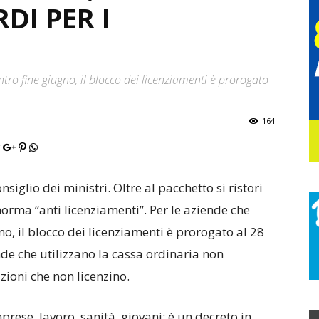
DI PER I
tro fine giugno, il blocco dei licenziamenti è prorogato
164
siglio dei ministri. Oltre al pacchetto si ristori
norma “anti licenziamenti”. Per le aziende che
o, il blocco dei licenziamenti è prorogato al 28
nde che utilizzano la cassa ordinaria non
ioni che non licenzino.
rese, lavoro, sanità, giovani: è un decreto in