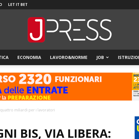
O
LET IT BET
TICA
ECONOMIA
LAVORO&NORME
JOB
ISTRUZIO
JPress
 quattro miliardi per i lavoratori
I BIS, VIA LIBERA: