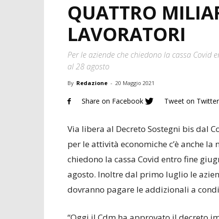
QUATTRO MILIAR
LAVORATORI
Per le aziende che chiedono la cassa Covid en
al 28 agosto
By
Redazione
-
20 Maggio 2021
Share on Facebook
Tweet on Twitter
Via libera al Decreto Sostegni bis dal Con
per le attività economiche c’è anche la 
chiedono la cassa Covid entro fine giugn
agosto. Inoltre dal primo luglio le azie
dovranno pagare le addizionali a condiz
“Oggi il Cdm ha approvato il decreto imp