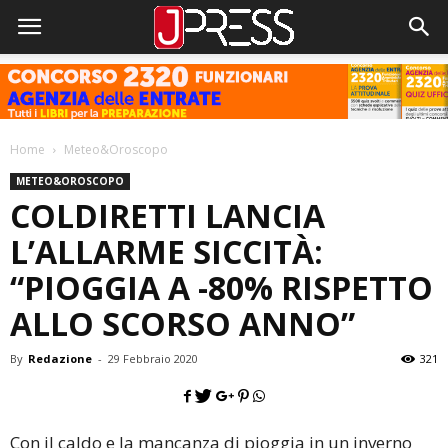
Home
Meteo&Oroscopo
METEO&OROSCOPO
COLDIRETTI LANCIA
L’ALLARME SICCITÀ:
“PIOGGIA A -80% RISPETTO
ALLO SCORSO ANNO”
By
Redazione
-
29 Febbraio 2020
321
Con il caldo e la mancanza di pioggia in un inverno