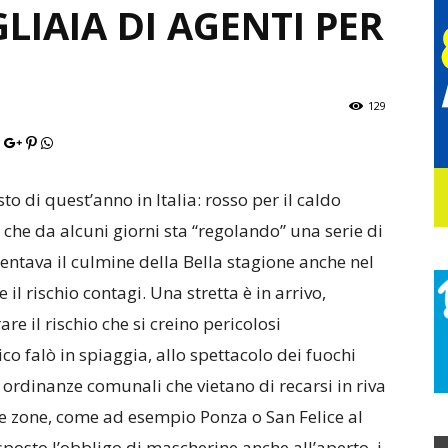
LIAIA DI AGENTI PER
129
to di quest’anno in Italia: rosso per il caldo
s che da alcuni giorni sta “regolando” una serie di
sentava il culmine della Bella stagione anche nel
il rischio contagi. Una stretta è in arrivo,
re il rischio che si creino pericolosi
o falò in spiaggia, allo spettacolo dei fuochi
le ordinanze comunali che vietano di recarsi in riva
ne zone, come ad esempio Ponza o San Felice al
sposto l’obbligo di mascherine anche all’aperto, i