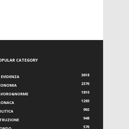
OPULAR CATEGORY
3618
N EVIDENZA
2376
CONOMIA
1810
AVORO&NORME
1293
RONACA
992
OLITICA
948
STRUZIONE
576
ONDO