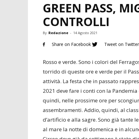
GREEN PASS, MIG
CONTROLLI
By
Redazione
-
14 Agosto 2021
Share on Facebook
Tweet on Twitter
Rosso e verde. Sono i colori del Ferragos
torrido di queste ore e verde per il Pas
attività. La festa che in passato rappre
2021 deve fare i conti con la Pandemia e 
quindi, nelle prossime ore per scongiura
assembramenti. Addio, quindi, al classic
d’artificio e alla sagre. Sono già tante 
al mare la notte di domenica e in alcu
Circeo dove già da settimane è stato di