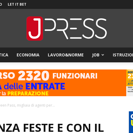
O
LET IT BET
TICA
ECONOMIA
LAVORO&NORME
JOB
ISTRUZIO
JPress
een Pass, migliaia di agenti per...
ZA FESTE E CON IL