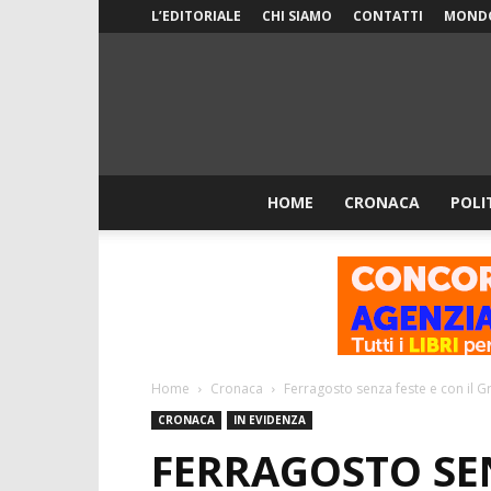
L’EDITORIALE
CHI SIAMO
CONTATTI
MOND
HOME
CRONACA
POLI
Home
Cronaca
Ferragosto senza feste e con il Gr
CRONACA
IN EVIDENZA
FERRAGOSTO SEN