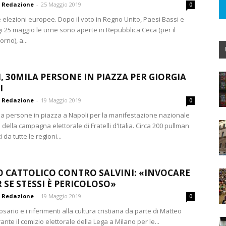
Redazione
-
25 Maggio 2019
0
le elezioni europee. Dopo il voto in Regno Unito, Paesi Bassi e
gi 25 maggio le urne sono aperte in Repubblica Ceca (per il
rno), a...
, 30MILA PERSONE IN PIAZZA PER GIORGIA
I
Redazione
-
19 Maggio 2019
0
ila persone in piazza a Napoli per la manifestazione nazionale
 della campagna elettorale di Fratelli d'Italia. Circa 200 pullman
 da tutte le regioni...
CATTOLICO CONTRO SALVINI: «INVOCARE
R SE STESSI È PERICOLOSO»
Redazione
-
19 Maggio 2019
0
 rosario e i riferimenti alla cultura cristiana da parte di Matteo
rante il comizio elettorale della Lega a Milano per le...