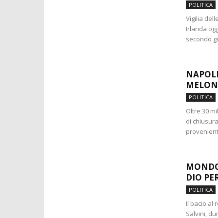
POLITICA
Vigilia del
Irlanda og
secondo gio
NAPOLI
MELON
POLITICA
Oltre 30 m
di chiusura
provenienti
MONDO 
DIO PE
POLITICA
Il bacio al
Salvini, du