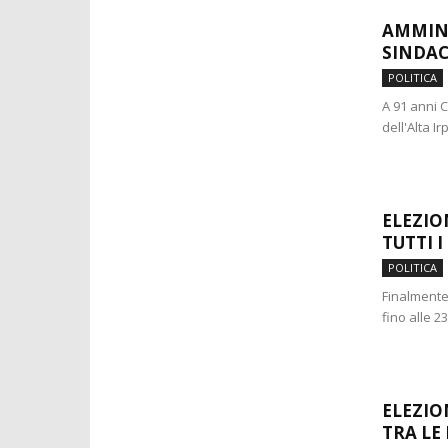
AMMINI
SINDAC
POLITICA
A 91 anni C
dell'Alta I
ELEZIO
TUTTI I
POLITICA
Finalmente 
fino alle 23
ELEZIO
TRA LE