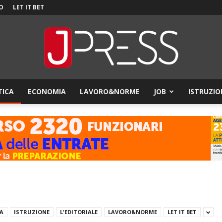
O
LET IT BET
TICA
ECONOMIA
LAVORO&NORME
JOB
ISTRUZIO
JPress
ZA
ISTRUZIONE
L'EDITORIALE
LAVORO&NORME
LET IT BET