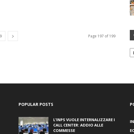
9
Page 197 of 199
Ca
POPULAR POSTS
P
L’INPS VUOLE INTERNALIZZARE I
I
CALL CENTER: ADDIO ALLE
COMMESSE
E