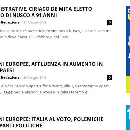
STRATIVE, CIRIACO DE MITA ELETTO
O DI NUSCO A 91 ANNI
Redazione
-
27 Maggio 2019
0
iriaco De Mita è stato rieletto sindaco a Nusco, il piccolo comune
rpinia dove nacque il 2 febbraio del 1928...
NI EUROPEE, AFFLUENZA IN AUMENTO IN
 PAESI
Redazione
-
26 Maggio 2019
0
al voto. Si sono aperti ufficialmente alle 7, e resteranno aperti
, i seggi per le elezioni europee in Italia (saremo gli...
NI EUROPEE: ITALIA AL VOTO, POLEMICHE
 PARTI POLITICHE